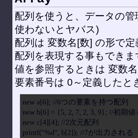
配列を使うと、データの管
使わないとヤバス)
配列は 変数名[数] の形で
配列を表現する事もできま
値を参照するときは 変数名
要素番号は 0～定義したと
new a[6]; //6つの要素を持つ配列
new b[6] = {5, 2, 7, 2, 3, 9};
new c[4][4]; //2次元配列
printf("%d", b[2]); //7が出力される