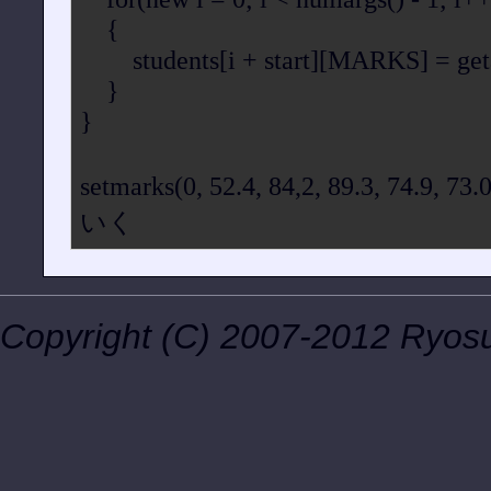
{
students[i + start][MARKS] = getar
}
}
setmarks(0, 52.4, 84,2, 89.3, 74
いく
Copyright (C) 2007-2012 Ryosuk