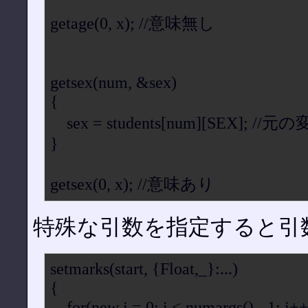
getage(0, x); //意味無し
getsex(num, &sex)
{
sex = students[num][SEX]; 
}
getsex(0, x); //意味あり
特殊な引数を指定すると引
setmarks(start, {Float,_}:...)
{
for(new i = 0; i < numargs() - 1; i++