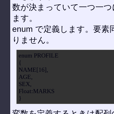
数が決まっていて一つ一つ
ます。
enum で定義します。要素同士
りません。
enum PROFILE
{
NAME[16],
AGE,
SEX,
Float:MARKS
}
変数を定義するときは配列