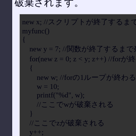
破棄されます。
new x; //スクリプトが終了する
myfunc()
{
new y = 7; //関数が終了するま
for(new z = 0; z < y; z++) 
{
new w; //forの1ループが終
w = 10;
printf("%d", w);
//ここでwが破棄される
}
//ここでzが破棄される
y++;