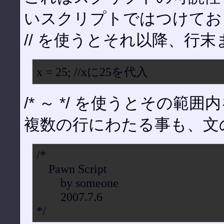
いスクリプトではつけてお
// を使うとそれ以降、行
x = 25; //xに25を代入
/* ～ */ を使うとその
複数の行にわたる事も、文
/*
Pawn Script
by someone
2007.7.6
*/