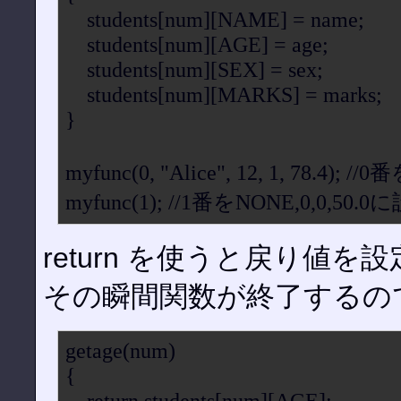
students[num][NAME] = name;
students[num][AGE] = age;
students[num][SEX] = sex;
students[num][MARKS] = marks;
}
myfunc(0, "Alice", 12, 1, 78.4); /
myfunc(1); //1番をNONE,0,0,50.0
return を使うと戻り値を
その瞬間関数が終了するの
getage(num)
{
return students[num][AGE];