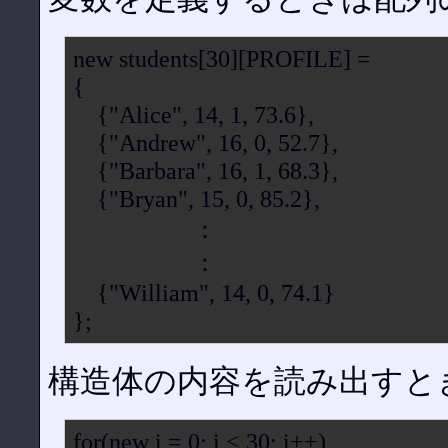
new students[30][PROFILE] =
{
{"Alice", 14, 1, 73.6},
{"Andrew", 16, 0, 52.7},
{"Barbara", 16, 1, 68.3},
{"Bryan", 15, 0, 85.2},
：
：
{"William", 14, 0, 74.1}
};
構造体の内容を読み出すと
for(new i = 0; i < 30; i++)