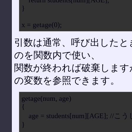
}
x = getage(0);
引数は通常、呼び出したと
のを関数内で使い、
関数が終われば破棄しますが
の変数を参照できます。
getage(num, age)
{
age = students[num][AGE
}