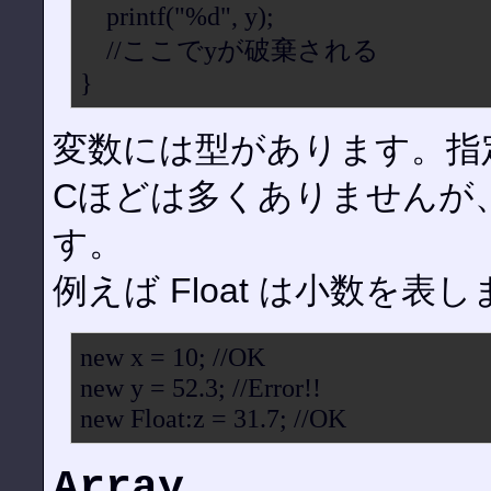
printf("%d", y);
//ここでyが破棄される
}
変数には型があります。指
Cほどは多くありませんが
す。
例えば Float は小数を表
new x = 10; //OK
new y = 52.3; //Error!!
new Float:z = 31.7; //OK
Array