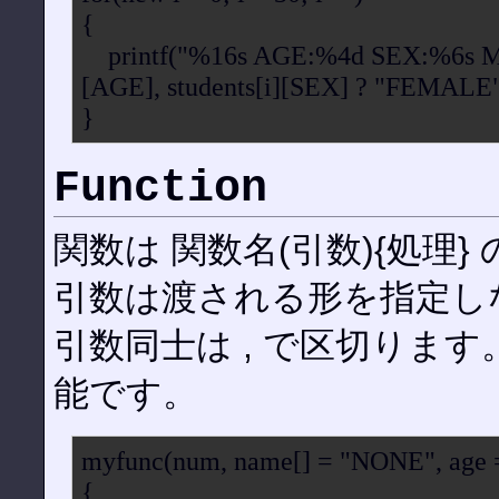
{
printf("%16s AGE:%4d SEX:%6s MAR
[AGE], students[i][SEX] ? "FEMALE"
}
Function
関数は 関数名(引数){処理
引数は渡される形を指定し
引数同士は , で区切ります
能です。
myfunc(num, name[] = "NONE", age = 
{