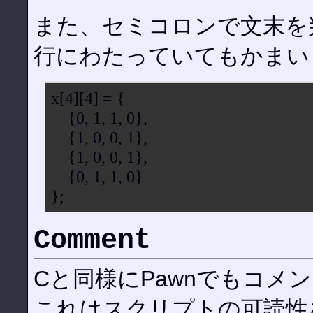
また、セミコロンで文末を
行にわたっていてもかまい
x[4][4] = {
{0, 1, 1, 0},
{1, 0, 0, 1},
{1, 0, 0, 1},
{0, 1, 1, 0}
};
Comment
Cと同様にPawnでもコメ
これはスクリプトの可読性