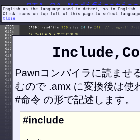
GTA SA Modification
English as the language used to detect, so in English.
Click icons on top-left of this page to select languag
Include,Constant,etc...
Close
Include,Co
Pawnコンパイラに読ま
むので .amx に変換後は
#命令 の形で記述します。
#include