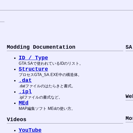
09/15
IMP
PLUG
Ragdoll
09/11
IMP
PLUG
Ragdoll
06/16
IMP
PLUG
Ragdoll
04/19
IMP
PLUG
Ragdoll
04/14
IMP
PLUG
Ragdoll
04/13
FIX
PLUG
Ragdoll
04/12
REL
PLUG
Ragdoll
02/18
REL
WEAP
NTW-20
08/21
IMP
PLUG
Normal Map
Modding Documentation
SA
08/17
IMP
PLUG
Normal Map
08/16
REL
PLUG
Color Mod
ID / Type
08/16
REL
PLUG
Depth of Field
GTA:SAで使われているIDのリスト。
08/16
REL
PLUG
Normal Map
Structure
08/16
FIX
TOOL
IMG Manager
プロセスGTA_SA.EXE中の構造体。
08/01
FIX
TOOL
IMG Manager
.dat
07/31
REL
TOOL
IMG Manager
07/03
REL
PLUG
Camera point fix
.datファイルのはたらきと書式。
.ipl
04/24
FIX
PLUG
Kill Log
We
04/10
IMP
PLUG
Display Settings Extender
.iplファイルの書式など。
04/10
FIX
PLUG
Bullet
MEd
04/10
FIX
PLUG
Goggle
MAP編集ソフト MEdの使い方。
04/10
FIX
PLUG
Kill Log
02/12
REL
SKIN
Lily White
Mo
Videos
01/29
FIX
PLUG
Kill Log
01/25
FIX
PLUG
GTA:SA Weapon Limit Adjuster
YouTube