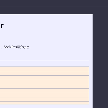
r
解説、SA:MPの紹介など。