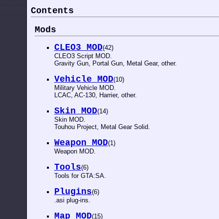
Contents
Mods
CLEO3 MOD
(42)
CLEO3 Script MOD.
Gravity Gun, Portal Gun, Metal Gear, other.
Vehicle MOD
(10)
Military Vehicle MOD.
LCAC, AC-130, Harrier, other.
Skin MOD
(14)
Skin MOD.
Touhou Project, Metal Gear Solid.
Weapon MOD
(1)
Weapon MOD.
Tools
(6)
Tools for GTA:SA.
Plugins
(6)
.asi plug-ins.
Map MOD
(15)